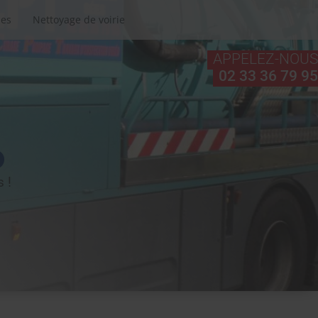
ues
Nettoyage de voirie
APPELEZ-NOUS
.
02 33 36 79 95
 !