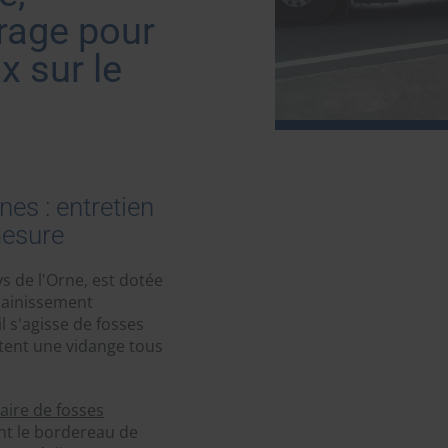
urage pour
x sur le
es : entretien
mesure
s de l'Orne, est dotée
sainissement
l s'agisse de fosses
itent une vidange tous
aire de fosses
nt le bordereau de