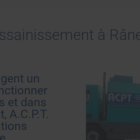
ssainissement à Rân
igent un
onctionner
s et dans
, A.C.P.T.
tions
e,