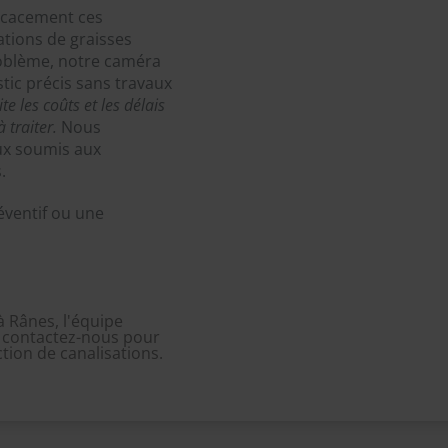
ficacement ces
ations de graisses
problème, notre caméra
tic précis sans travaux
e les coûts et les délais
 traiter.
Nous
ux soumis aux
.
éventif ou une
 Rânes, l'équipe
 : contactez-nous pour
tion de canalisations.