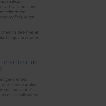
Nous réalisons
es artisans bouchers,
ensemble de nos
aces confinés, ce qui
s chemins de Rânes et
ale. Chaque prestation
.
: maintenir un
e
eut générer des
ans les zones rurales
s sont souvent liées
oints des canalisations