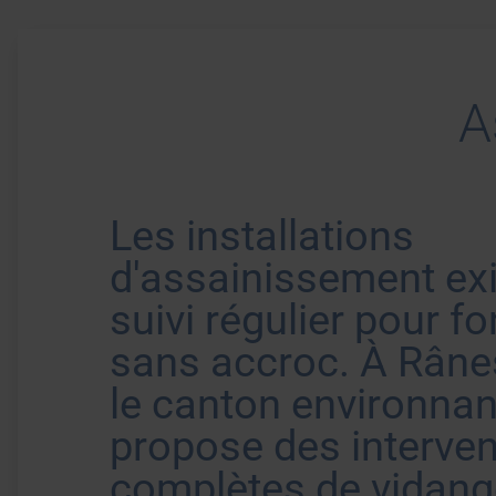
A
Les installations
d'assainissement ex
suivi régulier pour f
sans accroc. À Râne
le canton environnant
propose des interven
complètes de vidang