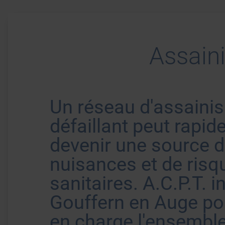
Assain
Un réseau d'assaini
défaillant peut rapi
devenir une source 
nuisances et de risq
sanitaires. A.C.P.T. i
Gouffern en Auge po
en charge l'ensembl