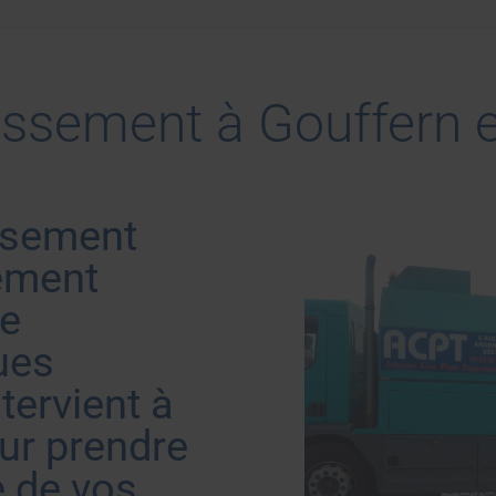
issement à Gouffern 
ssement
dement
de
ues
ntervient à
ur prendre
e de vos