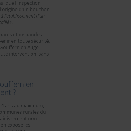
si que l
'inspection
l'origine d'un bouchon
à l'établissement d'un
aillée.
hares et de bandes
enir en toute sécurité,
 Gouffern en Auge.
ute intervention, sans
Gouffern en
ent ?
es 4 ans au maximum,
 communes rurales du
ssainissement non
tien expose les