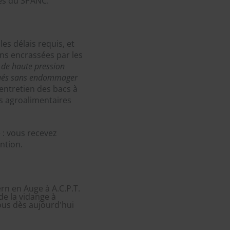
les du SPANC.
es délais requis, et
ns encrassées par les
 de haute pression
trués sans endommager
entretien des bacs à
s agroalimentaires
 : vous recevez
ntion.
rn en Auge à A.C.P.T.
de la vidange à
ous dès aujourd'hui