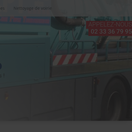
ues
Nettoyage de voirie
APPELEZ-NOUS
.
02 33 36 79 95
 !